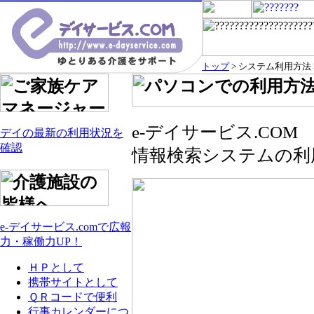
トップ
> システム利用方法
e-デイサービス.CO
デイの最新の利用状況を
確認
情報検索システムの利
e-デイサービス.comで広報
力・稼働力UP！
ＨＰとして
携帯サイトとして
ＱＲコードで便利
行事カレンダーにつ