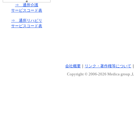
⇒ 通所介護
サービスコード表
⇒ 通所リハビリ
サービスコード表
会社概要
｜
リンク・著作権等について
Copyright © 2006-
2026 Medica group.,Lt