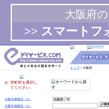
大阪府の
>> スマート
トップ
> 大阪府
市町村を選択し
※
てください。
大阪市都島区（0）
大阪市福島区（0）