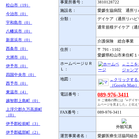
事業所番号：
3810128722
松山市（19）
施設名：
愛媛生協病院 通所リ
今治市（0）
分類：
デイケア（通所リハビ
宇和島市（0）
通常規模デイケア（通
八幡浜市（0）
新居浜市（0）
介護保険 総合事業
西条市（0）
住所：
〒 791 - 1102
愛媛県松山市来住町１
大洲市（0）
ホームページＵＲ
←ここを
伊予市（0）
Ｌ：
ジャンプ
四国中央市（0）
地図：
←クリックする
西予市（0）
（Google Map）
東温市（4）
089-976-3411
電話番号：
越智郡上島町（0）
※ ご連絡の際には『e-デイ
ムページを見ました』と伝え
上浮穴郡久万高原町
FAX番号：
089-976-3411
（0）
伊予郡松前町（3）
外観写真
伊予郡砥部町（2）
運営事業者名：
愛媛医療生活協同組合