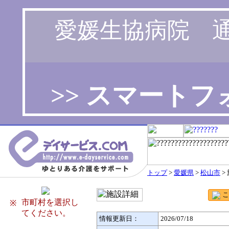
愛媛生協病院 通
>> スマート
トップ
>
愛媛県
>
松山市
>
市町村を選択し
※
てください。
情報更新日：
2026/07/18