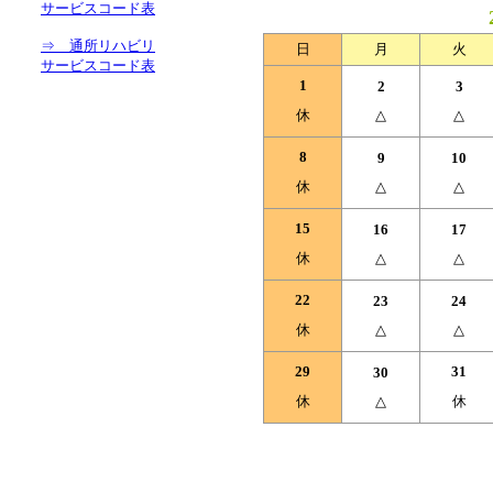
サービスコード表
⇒ 通所リハビリ
日
月
火
サービスコード表
1
2
3
休
△
△
8
9
10
休
△
△
15
16
17
休
△
△
22
23
24
休
△
△
29
31
30
休
△
休