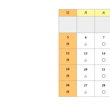
日
月
火
5
6
7
休
△
◯
12
13
14
休
△
◯
19
20
21
休
△
◯
26
27
28
休
△
◯