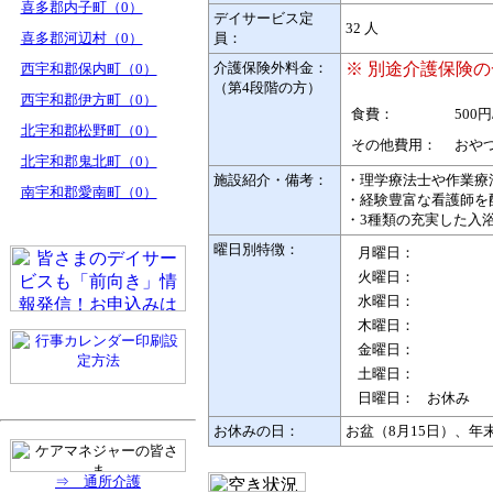
喜多郡内子町（0）
デイサービス定
32 人
喜多郡河辺村（0）
員：
介護保険外料金：
※ 別途介護保険
西宇和郡保内町（0）
（第4段階の方）
西宇和郡伊方町（0）
食費：
500円
北宇和郡松野町（0）
その他費用：
おやつ
北宇和郡鬼北町（0）
施設紹介・備考：
・理学療法士や作業療
南宇和郡愛南町（0）
・経験豊富な看護師を
・3種類の充実した入
曜日別特徴：
月曜日：
火曜日：
水曜日：
木曜日：
金曜日：
土曜日：
日曜日：
お休み
お休みの日：
お盆（8月15日）、年末
⇒ 通所介護