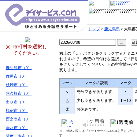
トップ
>
鹿児島県
> 大島
市町村を選択し
※
てください。
右
上の「←」ボタンをクリックするとミニ
れますので、希望の日付けを選択して「日
をクリックしてください。下の空室情報が
鹿児島市（0）
変ります。
鹿屋市（0）
マーク
マークの説明
マーク
枕崎市（0）
○
充分空きがあります。
×
阿久根市（0）
△
少し空きがあります。
1〜10
出水市（0）
休
お休みです。
指宿市（0）
西之表市（0）
垂水市（0）
※ ご連絡の際には 『e-デイサービス.COMを見ました
す。
薩摩川内市（0）