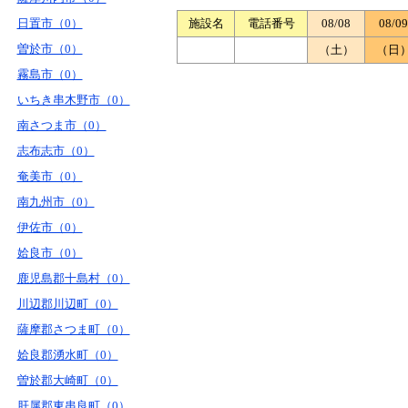
日置市（0）
施設名
電話番号
08/08
08/09
曽於市（0）
（土）
（日
霧島市（0）
いちき串木野市（0）
南さつま市（0）
志布志市（0）
奄美市（0）
南九州市（0）
伊佐市（0）
姶良市（0）
鹿児島郡十島村（0）
川辺郡川辺町（0）
薩摩郡さつま町（0）
姶良郡湧水町（0）
曽於郡大崎町（0）
肝属郡東串良町（0）