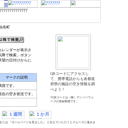
郡知名町
カレンダーが表示さ
以降で検索」ボタン
希望の日付けからに
QRコードにアクセスし
マークの説明
て、携帯電話からも各都道
府県の施設の空き情報を調
満員です。
べよう！
現在の空き状況です。
※QRコードは（株）デンソーウェ
ーブの登録商標です。
』 または 『ホームページを見ました』 と伝えていただくとスムーズに進みま