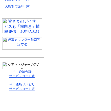
大島郡与論町（0）
⇒ 通所介護
サービスコード表
⇒ 通所リハビリ
サービスコード表