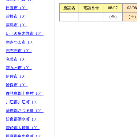
日置市（0）
施設名
電話番号
08/07
08/08
曽於市（0）
（金）
（土
霧島市（0）
いちき串木野市（0）
南さつま市（0）
志布志市（0）
奄美市（0）
南九州市（0）
伊佐市（0）
姶良市（0）
鹿児島郡十島村（0）
川辺郡川辺町（0）
薩摩郡さつま町（0）
姶良郡湧水町（0）
曽於郡大崎町（0）
肝属郡東串良町（0）