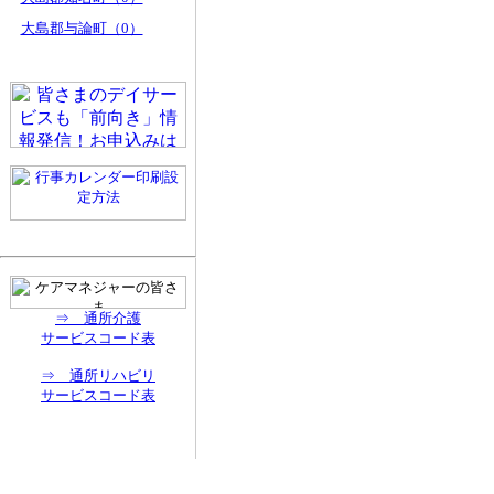
大島郡与論町（0）
⇒ 通所介護
サービスコード表
⇒ 通所リハビリ
サービスコード表