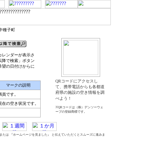
郡中種子町
カレンダーが表示さ
以降で検索」ボタン
希望の日付けからに
QRコードにアクセスし
マークの説明
て、携帯電話からも各都道
府県の施設の空き情報を調
満員です。
べよう！
現在の空き状況です。
※QRコードは（株）デンソーウェ
ーブの登録商標です。
』 または 『ホームページを見ました』 と伝えていただくとスムーズに進みま