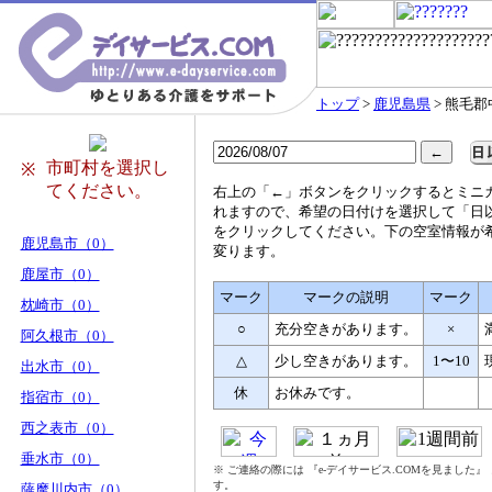
トップ
>
鹿児島県
> 熊毛
市町村を選択し
※
てください。
右
上の「←」ボタンをクリックするとミニ
れますので、希望の日付けを選択して「日
をクリックしてください。下の空室情報が
鹿児島市（0）
変ります。
鹿屋市（0）
マーク
マークの説明
マーク
枕崎市（0）
○
充分空きがあります。
×
阿久根市（0）
△
少し空きがあります。
1〜10
出水市（0）
休
お休みです。
指宿市（0）
西之表市（0）
垂水市（0）
※ ご連絡の際には 『e-デイサービス.COMを見ました
す。
薩摩川内市（0）