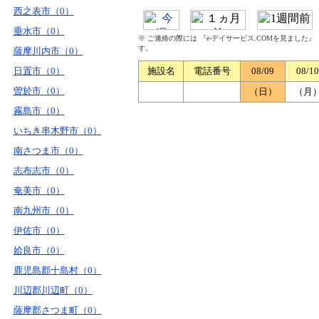
西之表市（0）
垂水市（0）
※ ご連絡の際には 『e-デイサービス.COMを見ました
す。
薩摩川内市（0）
日置市（0）
施設名
電話番号
08/09
08/10
曽於市（0）
（日）
（月
霧島市（0）
いちき串木野市（0）
南さつま市（0）
志布志市（0）
奄美市（0）
南九州市（0）
伊佐市（0）
姶良市（0）
鹿児島郡十島村（0）
川辺郡川辺町（0）
薩摩郡さつま町（0）