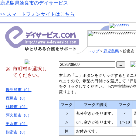
鹿児島県姶良市のデイサービス
>> スマートフォンサイトはこちら
トップ
>
鹿児島県
> 姶良市
市町村を選択し
※
てください。
右
上の「←」ボタンをクリックするとミニ
れますので、希望の日付けを選択して「日
をクリックしてください。下の空室情報が
鹿児島市（0）
変ります。
鹿屋市（0）
マーク
マークの説明
マーク
枕崎市（0）
○
充分空きがあります。
×
阿久根市（0）
△
少し空きがあります。
1〜10
出水市（0）
休
お休みです。
指宿市（0）