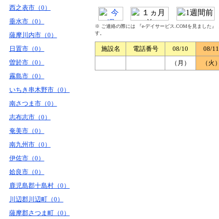
西之表市（0）
垂水市（0）
※ ご連絡の際には 『e-デイサービス.COMを見ました
す。
薩摩川内市（0）
日置市（0）
施設名
電話番号
08/10
08/11
曽於市（0）
（月）
（火
霧島市（0）
いちき串木野市（0）
南さつま市（0）
志布志市（0）
奄美市（0）
南九州市（0）
伊佐市（0）
姶良市（0）
鹿児島郡十島村（0）
川辺郡川辺町（0）
薩摩郡さつま町（0）