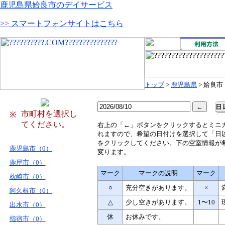
鹿児島県姶良市のデイサービス
>> スマートフォンサイトはこちら
トップ
>
鹿児島県
> 姶良市
市町村を選択し
※
てください。
右
上の「←」ボタンをクリックするとミニ
れますので、希望の日付けを選択して「日
をクリックしてください。下の空室情報が
鹿児島市（0）
変ります。
鹿屋市（0）
マーク
マークの説明
マーク
枕崎市（0）
○
充分空きがあります。
×
阿久根市（0）
△
少し空きがあります。
1〜10
出水市（0）
休
お休みです。
指宿市（0）