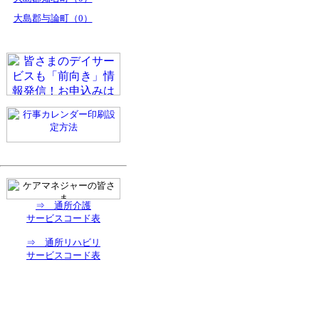
大島郡与論町（0）
⇒ 通所介護
サービスコード表
⇒ 通所リハビリ
サービスコード表