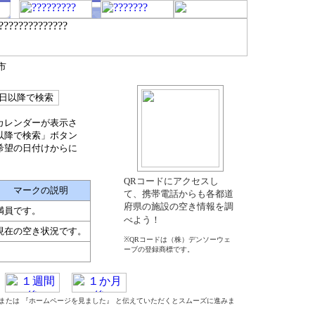
市
カレンダーが表示さ
以降で検索」ボタン
希望の日付けからに
QRコードにアクセスし
マークの説明
て、携帯電話からも各都道
府県の施設の空き情報を調
満員です。
べよう！
現在の空き状況です。
※QRコードは（株）デンソーウェ
ーブの登録商標です。
』 または 『ホームページを見ました』 と伝えていただくとスムーズに進みま