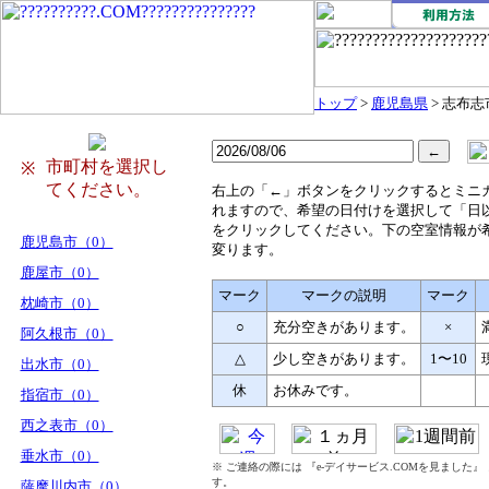
トップ
>
鹿児島県
> 志布志
市町村を選択し
※
てください。
右
上の「←」ボタンをクリックするとミニ
れますので、希望の日付けを選択して「日
をクリックしてください。下の空室情報が
鹿児島市（0）
変ります。
鹿屋市（0）
マーク
マークの説明
マーク
枕崎市（0）
○
充分空きがあります。
×
阿久根市（0）
△
少し空きがあります。
1〜10
出水市（0）
休
お休みです。
指宿市（0）
西之表市（0）
垂水市（0）
※ ご連絡の際には 『e-デイサービス.COMを見ました
す。
薩摩川内市（0）