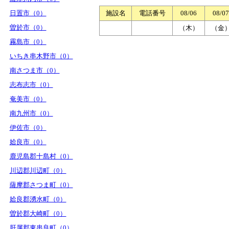
日置市（0）
施設名
電話番号
08/06
08/07
曽於市（0）
（木）
（金
霧島市（0）
いちき串木野市（0）
南さつま市（0）
志布志市（0）
奄美市（0）
南九州市（0）
伊佐市（0）
姶良市（0）
鹿児島郡十島村（0）
川辺郡川辺町（0）
薩摩郡さつま町（0）
姶良郡湧水町（0）
曽於郡大崎町（0）
肝属郡東串良町（0）