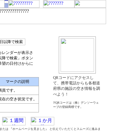
カレンダーが表示さ
以降で検索」ボタン
希望の日付けからに
QRコードにアクセスし
マークの説明
て、携帯電話からも各都道
府県の施設の空き情報を調
満員です。
べよう！
現在の空き状況です。
※QRコードは（株）デンソーウェ
ーブの登録商標です。
』 または 『ホームページを見ました』 と伝えていただくとスムーズに進みま