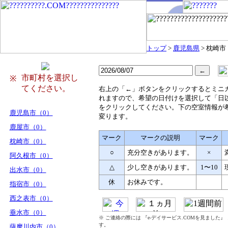
トップ
>
鹿児島県
> 枕崎市
市町村を選択し
※
てください。
右
上の「←」ボタンをクリックするとミニ
れますので、希望の日付けを選択して「日
をクリックしてください。下の空室情報が
鹿児島市（0）
変ります。
鹿屋市（0）
マーク
マークの説明
マーク
枕崎市（0）
○
充分空きがあります。
×
阿久根市（0）
△
少し空きがあります。
1〜10
出水市（0）
休
お休みです。
指宿市（0）
西之表市（0）
垂水市（0）
※ ご連絡の際には 『e-デイサービス.COMを見ました
す。
薩摩川内市（0）