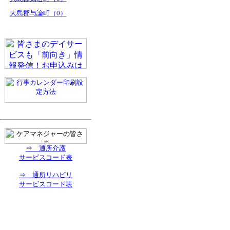
大島郡与論町（0）
⇒ 通所介護
サービスコード表
⇒ 通所リハビリ
サービスコード表