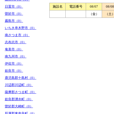
日置市（0）
施設名
電話番号
08/07
08/08
曽於市（0）
（金）
（土
霧島市（0）
いちき串木野市（0）
南さつま市（0）
志布志市（0）
奄美市（0）
南九州市（0）
伊佐市（0）
姶良市（0）
鹿児島郡十島村（0）
川辺郡川辺町（0）
薩摩郡さつま町（0）
姶良郡湧水町（0）
曽於郡大崎町（0）
肝属郡東串良町（0）