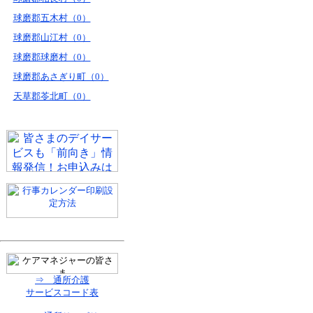
球磨郡五木村（0）
球磨郡山江村（0）
球磨郡球磨村（0）
球磨郡あさぎり町（0）
天草郡苓北町（0）
⇒ 通所介護
サービスコード表