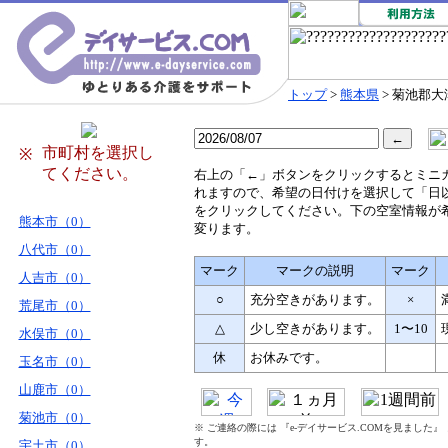
トップ
>
熊本県
> 菊池郡大
市町村を選択し
※
てください。
右
上の「←」ボタンをクリックするとミニ
れますので、希望の日付けを選択して「日
をクリックしてください。下の空室情報が
熊本市（0）
変ります。
八代市（0）
マーク
マークの説明
マーク
人吉市（0）
○
充分空きがあります。
×
荒尾市（0）
△
少し空きがあります。
1〜10
水俣市（0）
休
お休みです。
玉名市（0）
山鹿市（0）
菊池市（0）
※ ご連絡の際には 『e-デイサービス.COMを見ました
す。
宇土市（0）