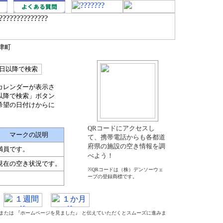
津町
カレンダーが表示さ
以降で検索」ボタン
希望の日付けからに
QRコードにアクセスし
マークの説明
て、携帯電話からも各都道
府県の施設の空き情報を調
満員です。
べよう！
現在の空き状況です。
※QRコードは（株）デンソーウェ
ーブの登録商標です。
』 または 『ホームページを見ました』 と伝えていただくとスムーズに進みま