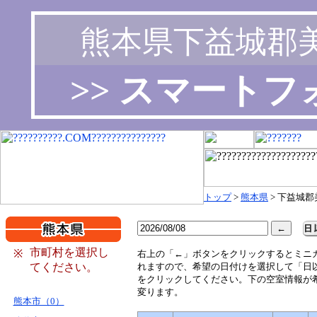
熊本県下益城郡
>> スマート
トップ
>
熊本県
> 下益城
市町村を選択し
※
右
上の「←」ボタンをクリックするとミニ
てください。
れますので、希望の日付けを選択して「日
をクリックしてください。下の空室情報が
変ります。
熊本市（0）