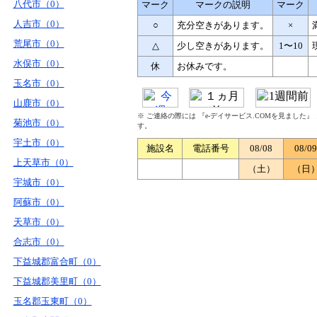
八代市（0）
マーク
マークの説明
マーク
人吉市（0）
○
充分空きがあります。
×
荒尾市（0）
△
少し空きがあります。
1〜10
水俣市（0）
休
お休みです。
玉名市（0）
山鹿市（0）
※ ご連絡の際には 『e-デイサービス.COMを見ました
菊池市（0）
す。
宇土市（0）
施設名
電話番号
08/08
08/09
上天草市（0）
（土）
（日
宇城市（0）
阿蘇市（0）
天草市（0）
合志市（0）
下益城郡富合町（0）
下益城郡美里町（0）
玉名郡玉東町（0）