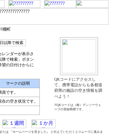
郡川棚町
カレンダーが表示さ
以降で検索」ボタン
希望の日付けからに
QRコードにアクセスし
マークの説明
て、携帯電話からも各都道
府県の施設の空き情報を調
満員です。
べよう！
現在の空き状況です。
※QRコードは（株）デンソーウェ
ーブの登録商標です。
』 または 『ホームページを見ました』 と伝えていただくとスムーズに進みま