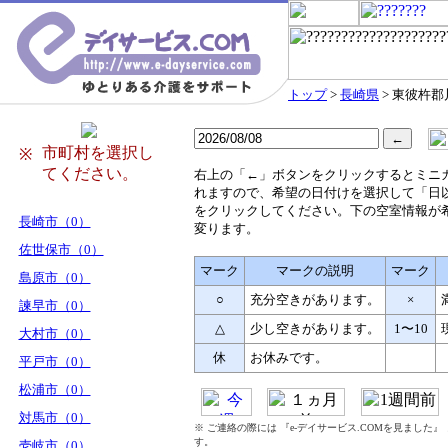
トップ
>
長崎県
> 東彼杵
市町村を選択し
※
てください。
右
上の「←」ボタンをクリックするとミニ
れますので、希望の日付けを選択して「日
をクリックしてください。下の空室情報が
長崎市（0）
変ります。
佐世保市（0）
マーク
マークの説明
マーク
島原市（0）
○
充分空きがあります。
×
諫早市（0）
△
少し空きがあります。
1〜10
大村市（0）
休
お休みです。
平戸市（0）
松浦市（0）
対馬市（0）
※ ご連絡の際には 『e-デイサービス.COMを見ました
す。
壱岐市（0）