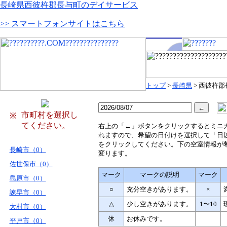
長崎県西彼杵郡長与町のデイサービス
>> スマートフォンサイトはこちら
トップ
>
長崎県
> 西彼杵
市町村を選択し
※
てください。
右
上の「←」ボタンをクリックするとミニ
れますので、希望の日付けを選択して「日
をクリックしてください。下の空室情報が
長崎市（0）
変ります。
佐世保市（0）
マーク
マークの説明
マーク
島原市（0）
○
充分空きがあります。
×
諫早市（0）
△
少し空きがあります。
1〜10
大村市（0）
休
お休みです。
平戸市（0）