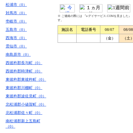
松浦市（0）
対馬市（0）
※ ご連絡の際には 『e-デイサービス.COMを見ました
す。
壱岐市（0）
五島市（0）
施設名
電話番号
08/07
08/08
西海市（0）
（金）
（土
雲仙市（0）
南島原市（0）
西彼杵郡長与町（0）
西彼杵郡時津町（0）
東彼杵郡東彼杵町（0）
東彼杵郡川棚町（0）
東彼杵郡波佐見町（0）
北松浦郡小値賀町（0）
北松浦郡佐々町（0）
南松浦郡新上五島町
（0）