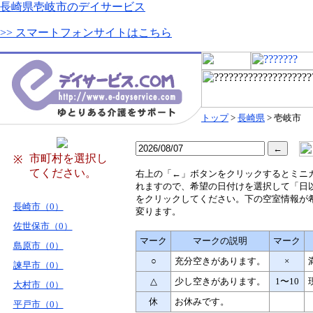
長崎県壱岐市のデイサービス
>> スマートフォンサイトはこちら
トップ
>
長崎県
> 壱岐市
市町村を選択し
※
てください。
右
上の「←」ボタンをクリックするとミニ
れますので、希望の日付けを選択して「日
をクリックしてください。下の空室情報が
長崎市（0）
変ります。
佐世保市（0）
マーク
マークの説明
マーク
島原市（0）
○
充分空きがあります。
×
諫早市（0）
△
少し空きがあります。
1〜10
大村市（0）
休
お休みです。
平戸市（0）