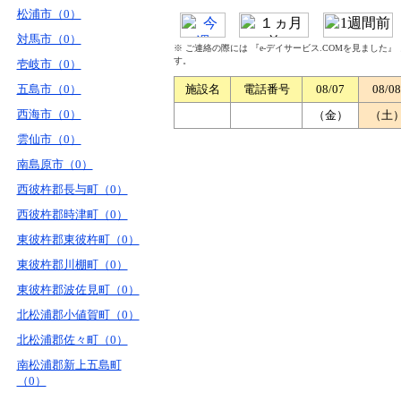
松浦市（0）
対馬市（0）
※ ご連絡の際には 『e-デイサービス.COMを見ました
す。
壱岐市（0）
五島市（0）
施設名
電話番号
08/07
08/08
西海市（0）
（金）
（土
雲仙市（0）
南島原市（0）
西彼杵郡長与町（0）
西彼杵郡時津町（0）
東彼杵郡東彼杵町（0）
東彼杵郡川棚町（0）
東彼杵郡波佐見町（0）
北松浦郡小値賀町（0）
北松浦郡佐々町（0）
南松浦郡新上五島町
（0）