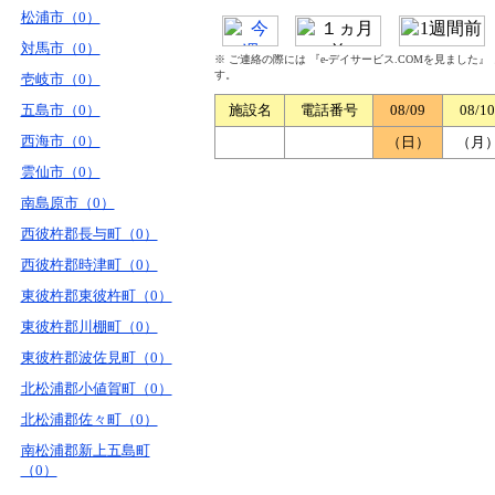
松浦市（0）
対馬市（0）
※ ご連絡の際には 『e-デイサービス.COMを見ました
す。
壱岐市（0）
五島市（0）
施設名
電話番号
08/09
08/10
西海市（0）
（日）
（月
雲仙市（0）
南島原市（0）
西彼杵郡長与町（0）
西彼杵郡時津町（0）
東彼杵郡東彼杵町（0）
東彼杵郡川棚町（0）
東彼杵郡波佐見町（0）
北松浦郡小値賀町（0）
北松浦郡佐々町（0）
南松浦郡新上五島町
（0）