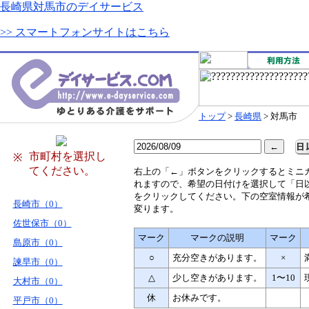
長崎県対馬市のデイサービス
>> スマートフォンサイトはこちら
トップ
>
長崎県
> 対馬市
市町村を選択し
※
てください。
右
上の「←」ボタンをクリックするとミニ
れますので、希望の日付けを選択して「日
をクリックしてください。下の空室情報が
長崎市（0）
変ります。
佐世保市（0）
マーク
マークの説明
マーク
島原市（0）
○
充分空きがあります。
×
諫早市（0）
△
少し空きがあります。
1〜10
大村市（0）
休
お休みです。
平戸市（0）