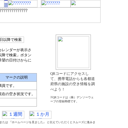
カレンダーが表示さ
以降で検索」ボタン
希望の日付けからに
QRコードにアクセスし
マークの説明
て、携帯電話からも各都道
府県の施設の空き情報を調
満員です。
べよう！
現在の空き状況です。
※QRコードは（株）デンソーウェ
ーブの登録商標です。
』 または 『ホームページを見ました』 と伝えていただくとスムーズに進みま