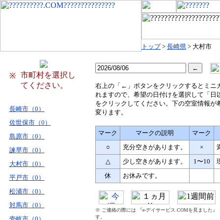
トップ
>
長崎県
> 大村市
市町村を選択し
※
てください。
右
上の「←」ボタンをクリックするとミニ
れますので、希望の日付けを選択して「日
をクリックしてください。下の空室情報が
長崎市（0）
変ります。
佐世保市（0）
マーク
マークの説明
マーク
島原市（0）
○
充分空きがあります。
×
諫早市（0）
△
少し空きがあります。
1〜10
大村市（0）
休
お休みです。
平戸市（0）
松浦市（0）
対馬市（0）
※ ご連絡の際には 『e-デイサービス.COMを見ました
す。
壱岐市（0）