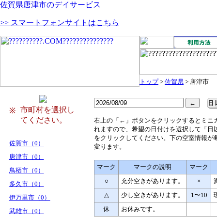
佐賀県唐津市のデイサービス
>> スマートフォンサイトはこちら
トップ
>
佐賀県
> 唐津市
市町村を選択し
※
てください。
右
上の「←」ボタンをクリックするとミニ
れますので、希望の日付けを選択して「日
をクリックしてください。下の空室情報が
佐賀市（0）
変ります。
唐津市（0）
マーク
マークの説明
マーク
鳥栖市（0）
○
充分空きがあります。
×
多久市（0）
△
少し空きがあります。
1〜10
伊万里市（0）
休
お休みです。
武雄市（0）