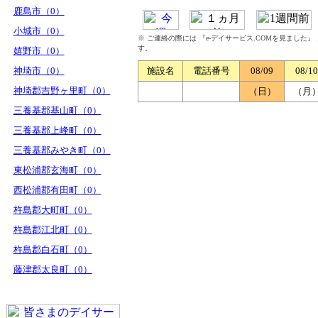
鹿島市（0）
小城市（0）
※ ご連絡の際には 『e-デイサービス.COMを見ました
す。
嬉野市（0）
神埼市（0）
施設名
電話番号
08/09
08/10
神埼郡吉野ヶ里町（0）
（日）
（月
三養基郡基山町（0）
三養基郡上峰町（0）
三養基郡みやき町（0）
東松浦郡玄海町（0）
西松浦郡有田町（0）
杵島郡大町町（0）
杵島郡江北町（0）
杵島郡白石町（0）
藤津郡太良町（0）