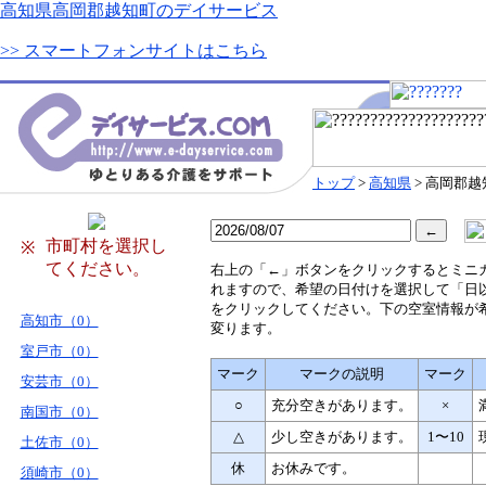
高知県高岡郡越知町のデイサービス
>> スマートフォンサイトはこちら
トップ
>
高知県
> 高岡郡越
市町村を選択し
※
てください。
右
上の「←」ボタンをクリックするとミニ
れますので、希望の日付けを選択して「日
をクリックしてください。下の空室情報が
高知市（0）
変ります。
室戸市（0）
マーク
マークの説明
マーク
安芸市（0）
○
充分空きがあります。
×
南国市（0）
△
少し空きがあります。
1〜10
土佐市（0）
休
お休みです。
須崎市（0）