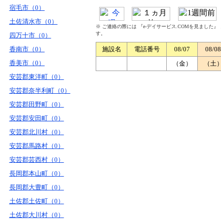
宿毛市（0）
土佐清水市（0）
※ ご連絡の際には 『e-デイサービス.COMを見ました
す。
四万十市（0）
香南市（0）
施設名
電話番号
08/07
08/08
香美市（0）
（金）
（土
安芸郡東洋町（0）
安芸郡奈半利町（0）
安芸郡田野町（0）
安芸郡安田町（0）
安芸郡北川村（0）
安芸郡馬路村（0）
安芸郡芸西村（0）
長岡郡本山町（0）
長岡郡大豊町（0）
土佐郡土佐町（0）
土佐郡大川村（0）