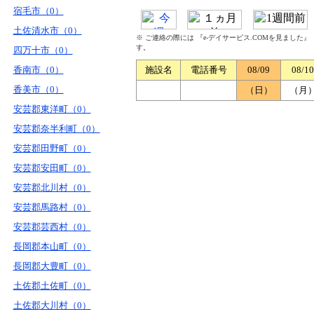
宿毛市（0）
土佐清水市（0）
※ ご連絡の際には 『e-デイサービス.COMを見ました
す。
四万十市（0）
香南市（0）
施設名
電話番号
08/09
08/10
香美市（0）
（日）
（月
安芸郡東洋町（0）
安芸郡奈半利町（0）
安芸郡田野町（0）
安芸郡安田町（0）
安芸郡北川村（0）
安芸郡馬路村（0）
安芸郡芸西村（0）
長岡郡本山町（0）
長岡郡大豊町（0）
土佐郡土佐町（0）
土佐郡大川村（0）