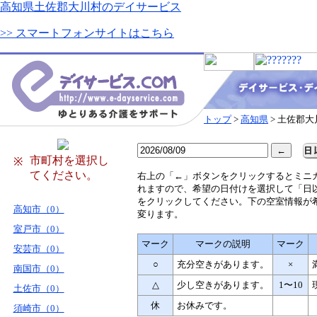
高知県土佐郡大川村のデイサービス
>> スマートフォンサイトはこちら
トップ
>
高知県
> 土佐郡大
市町村を選択し
※
てください。
右
上の「←」ボタンをクリックするとミニ
れますので、希望の日付けを選択して「日
をクリックしてください。下の空室情報が
高知市（0）
変ります。
室戸市（0）
マーク
マークの説明
マーク
安芸市（0）
○
充分空きがあります。
×
南国市（0）
△
少し空きがあります。
1〜10
土佐市（0）
休
お休みです。
須崎市（0）