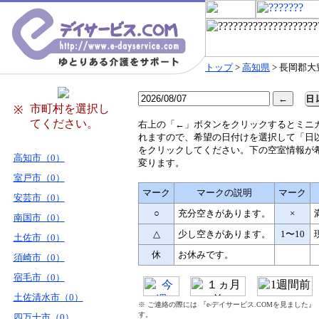
トップ
>
高知県
> 長岡郡大
市町村を選択し
※
てください。
右
上の「←」ボタンをクリックするとミニ
れますので、希望の日付けを選択して「日
をクリックしてください。下の空室情報が
高知市（0）
変ります。
室戸市（0）
マーク
マークの説明
マーク
安芸市（0）
○
充分空きがあります。
×
南国市（0）
△
少し空きがあります。
1〜10
土佐市（0）
休
お休みです。
須崎市（0）
宿毛市（0）
土佐清水市（0）
※ ご連絡の際には 『e-デイサービス.COMを見ました
す。
四万十市（0）