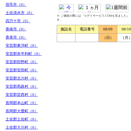
宿毛市（0）
土佐清水市（0）
※ ご連絡の際には 『e-デイサービス.COMを見ました
す。
四万十市（0）
香南市（0）
施設名
電話番号
08/09
08/10
香美市（0）
（日）
（月
安芸郡東洋町（0）
安芸郡奈半利町（0）
安芸郡田野町（0）
安芸郡安田町（0）
安芸郡北川村（0）
安芸郡馬路村（0）
安芸郡芸西村（0）
長岡郡本山町（0）
長岡郡大豊町（0）
土佐郡土佐町（0）
土佐郡大川村（0）