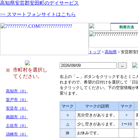
高知県安芸郡安田町のデイサービス
>> スマートフォンサイトはこちら
トップ
>
高知県
> 安芸郡安
市町村を選択し
※
てください。
右
上の「←」ボタンをクリックするとミニ
れますので、希望の日付けを選択して「日
をクリックしてください。下の空室情報が
高知市（0）
変ります。
室戸市（0）
マーク
マークの説明
マーク
安芸市（0）
○
充分空きがあります。
×
南国市（0）
△
少し空きがあります。
1〜10
土佐市（0）
休
お休みです。
須崎市（0）