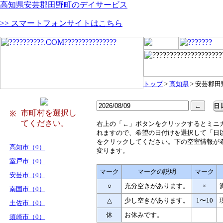
高知県安芸郡田野町のデイサービス
>> スマートフォンサイトはこちら
トップ
>
高知県
> 安芸郡田
市町村を選択し
※
てください。
右
上の「←」ボタンをクリックするとミニ
れますので、希望の日付けを選択して「日
をクリックしてください。下の空室情報が
高知市（0）
変ります。
室戸市（0）
マーク
マークの説明
マーク
安芸市（0）
○
充分空きがあります。
×
南国市（0）
△
少し空きがあります。
1〜10
土佐市（0）
休
お休みです。
須崎市（0）