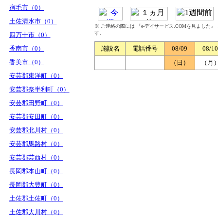
宿毛市（0）
土佐清水市（0）
※ ご連絡の際には 『e-デイサービス.COMを見ました
す。
四万十市（0）
香南市（0）
施設名
電話番号
08/09
08/10
香美市（0）
（日）
（月
安芸郡東洋町（0）
安芸郡奈半利町（0）
安芸郡田野町（0）
安芸郡安田町（0）
安芸郡北川村（0）
安芸郡馬路村（0）
安芸郡芸西村（0）
長岡郡本山町（0）
長岡郡大豊町（0）
土佐郡土佐町（0）
土佐郡大川村（0）