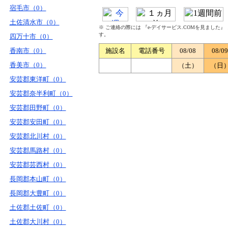
宿毛市（0）
土佐清水市（0）
※ ご連絡の際には 『e-デイサービス.COMを見ました
す。
四万十市（0）
香南市（0）
施設名
電話番号
08/08
08/09
香美市（0）
（土）
（日
安芸郡東洋町（0）
安芸郡奈半利町（0）
安芸郡田野町（0）
安芸郡安田町（0）
安芸郡北川村（0）
安芸郡馬路村（0）
安芸郡芸西村（0）
長岡郡本山町（0）
長岡郡大豊町（0）
土佐郡土佐町（0）
土佐郡大川村（0）