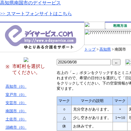
高知県南国市のデイサービス
>> スマートフォンサイトはこちら
トップ
>
高知県
> 南国市
市町村を選択し
※
てください。
右
上の「←」ボタンをクリックするとミニ
れますので、希望の日付けを選択して「日
をクリックしてください。下の空室情報が
高知市（0）
変ります。
室戸市（0）
マーク
マークの説明
マーク
安芸市（0）
○
充分空きがあります。
×
南国市（0）
△
少し空きがあります。
1〜10
土佐市（0）
休
お休みです。
須崎市（0）