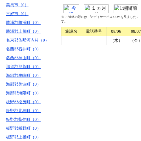
美馬市（0）
三好市（0）
※ ご連絡の際には 『e-デイサービス.COMを見ました
す。
勝浦郡勝浦町（0）
勝浦郡上勝町（0）
施設名
電話番号
08/06
08/07
名東郡佐那河内村（0）
（木）
（金
名西郡石井町（0）
名西郡神山町（0）
那賀郡那賀町（0）
海部郡牟岐町（0）
海部郡美波町（0）
海部郡海陽町（0）
板野郡松茂町（0）
板野郡北島町（0）
板野郡藍住町（0）
板野郡板野町（0）
板野郡上板町（0）