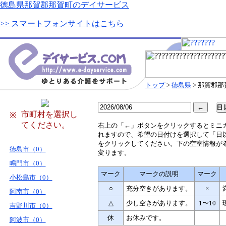
徳島県那賀郡那賀町のデイサービス
>> スマートフォンサイトはこちら
トップ
>
徳島県
> 那賀郡那
市町村を選択し
※
てください。
右
上の「←」ボタンをクリックするとミニ
れますので、希望の日付けを選択して「日
をクリックしてください。下の空室情報が
徳島市（0）
変ります。
鳴門市（0）
マーク
マークの説明
マーク
小松島市（0）
○
充分空きがあります。
×
阿南市（0）
△
少し空きがあります。
1〜10
吉野川市（0）
休
お休みです。
阿波市（0）