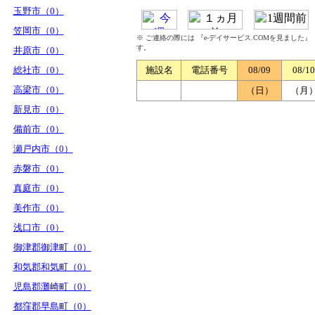
玉野市（0）
笠岡市（0）
※ ご連絡の際には 『e-デイサービス.COMを見ました
す。
井原市（0）
総社市（0）
施設名
電話番号
08/09
08/10
高梁市（0）
（日）
（月
新見市（0）
備前市（0）
瀬戸内市（0）
赤磐市（0）
真庭市（0）
美作市（0）
浅口市（0）
御津郡御津町（0）
和気郡和気町（0）
児島郡灘崎町（0）
都窪郡早島町（0）