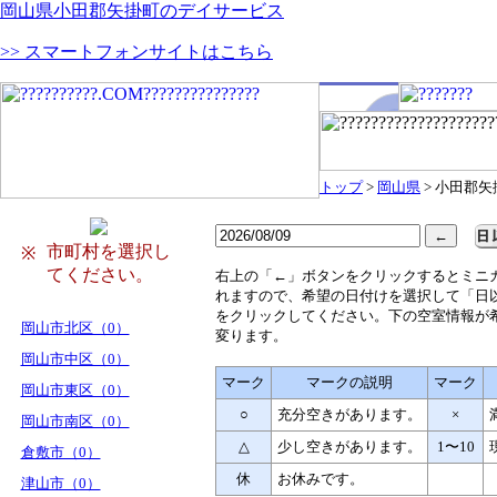
岡山県小田郡矢掛町のデイサービス
>> スマートフォンサイトはこちら
トップ
>
岡山県
> 小田郡矢
市町村を選択し
※
てください。
右
上の「←」ボタンをクリックするとミニ
れますので、希望の日付けを選択して「日
をクリックしてください。下の空室情報が
岡山市北区（0）
変ります。
岡山市中区（0）
マーク
マークの説明
マーク
岡山市東区（0）
○
充分空きがあります。
×
岡山市南区（0）
△
少し空きがあります。
1〜10
倉敷市（0）
休
お休みです。
津山市（0）