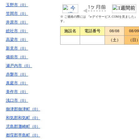
玉野市（0）
笠岡市（0）
※ ご連絡の際には 『e-デイサービス.COMを見ました
す。
井原市（0）
総社市（0）
施設名
電話番号
08/08
08/09
高梁市（0）
（土）
（日
新見市（0）
備前市（0）
瀬戸内市（0）
赤磐市（0）
真庭市（0）
美作市（0）
浅口市（0）
御津郡御津町（0）
和気郡和気町（0）
児島郡灘崎町（0）
都窪郡早島町（0）