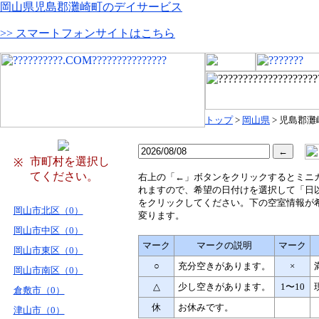
岡山県児島郡灘崎町のデイサービス
>> スマートフォンサイトはこちら
トップ
>
岡山県
> 児島郡灘
市町村を選択し
※
てください。
右
上の「←」ボタンをクリックするとミニ
れますので、希望の日付けを選択して「日
をクリックしてください。下の空室情報が
岡山市北区（0）
変ります。
岡山市中区（0）
マーク
マークの説明
マーク
岡山市東区（0）
○
充分空きがあります。
×
岡山市南区（0）
△
少し空きがあります。
1〜10
倉敷市（0）
休
お休みです。
津山市（0）