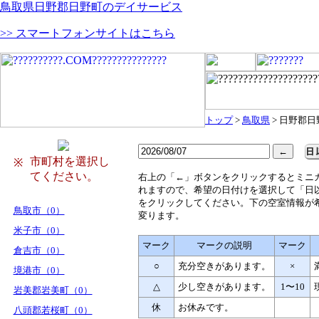
鳥取県日野郡日野町のデイサービス
>> スマートフォンサイトはこちら
トップ
>
鳥取県
> 日野郡日
市町村を選択し
※
てください。
右
上の「←」ボタンをクリックするとミニ
れますので、希望の日付けを選択して「日
をクリックしてください。下の空室情報が
鳥取市（0）
変ります。
米子市（0）
マーク
マークの説明
マーク
倉吉市（0）
○
充分空きがあります。
×
境港市（0）
△
少し空きがあります。
1〜10
岩美郡岩美町（0）
休
お休みです。
八頭郡若桜町（0）