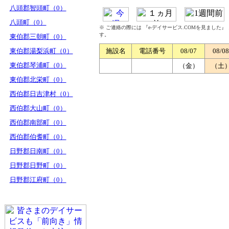
八頭郡智頭町（0）
八頭町（0）
※ ご連絡の際には 『e-デイサービス.COMを見ました
す。
東伯郡三朝町（0）
東伯郡湯梨浜町（0）
施設名
電話番号
08/07
08/08
東伯郡琴浦町（0）
（金）
（土
東伯郡北栄町（0）
西伯郡日吉津村（0）
西伯郡大山町（0）
西伯郡南部町（0）
西伯郡伯耆町（0）
日野郡日南町（0）
日野郡日野町（0）
日野郡江府町（0）