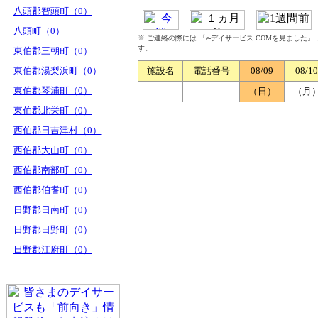
八頭郡智頭町（0）
八頭町（0）
※ ご連絡の際には 『e-デイサービス.COMを見ました
す。
東伯郡三朝町（0）
東伯郡湯梨浜町（0）
施設名
電話番号
08/09
08/10
東伯郡琴浦町（0）
（日）
（月
東伯郡北栄町（0）
西伯郡日吉津村（0）
西伯郡大山町（0）
西伯郡南部町（0）
西伯郡伯耆町（0）
日野郡日南町（0）
日野郡日野町（0）
日野郡江府町（0）