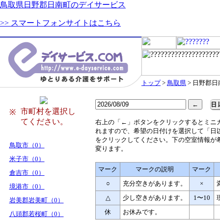
鳥取県日野郡日南町のデイサービス
>> スマートフォンサイトはこちら
トップ
>
鳥取県
> 日野郡日
市町村を選択し
※
てください。
右
上の「←」ボタンをクリックするとミニ
れますので、希望の日付けを選択して「日
をクリックしてください。下の空室情報が
鳥取市（0）
変ります。
米子市（0）
マーク
マークの説明
マーク
倉吉市（0）
○
充分空きがあります。
×
境港市（0）
△
少し空きがあります。
1〜10
岩美郡岩美町（0）
休
お休みです。
八頭郡若桜町（0）