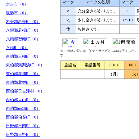
マーク
マークの説明
マーク
倉吉市（0）
○
充分空きがあります。
×
境港市（0）
△
少し空きがあります。
1〜10
岩美郡岩美町（0）
休
お休みです。
八頭郡若桜町（0）
八頭郡智頭町（0）
八頭町（0）
※ ご連絡の際には 『e-デイサービス.COMを見ました
す。
東伯郡三朝町（0）
東伯郡湯梨浜町（0）
施設名
電話番号
08/10
08/11
東伯郡琴浦町（0）
（月）
（火
東伯郡北栄町（0）
西伯郡日吉津村（0）
西伯郡大山町（0）
西伯郡南部町（0）
西伯郡伯耆町（0）
日野郡日南町（0）
日野郡日野町（0）