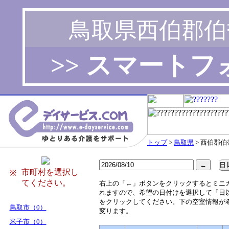
鳥取県西伯郡伯
>> スマート
トップ
>
鳥取県
> 西伯郡伯
市町村を選択し
※
てください。
右
上の「←」ボタンをクリックするとミニ
れますので、希望の日付けを選択して「日
をクリックしてください。下の空室情報が
鳥取市（0）
変ります。
米子市（0）