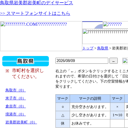
鳥取県岩美郡岩美町のデイサービス
>> スマートフォンサイトはこちら
トップ
>
鳥取県
> 岩美郡岩
市町村を選択し
※
右
上の「←」ボタンをクリックするとミニ
てください。
れますので、希望の日付けを選択して「日
をクリックしてください。下の空室情報が
変ります。
鳥取市（0）
米子市（0）
マーク
マークの説明
マーク
倉吉市（0）
○
充分空きがあります。
×
境港市（0）
△
少し空きがあります。
1〜10
岩美郡岩美町（0）
休
お休みです。