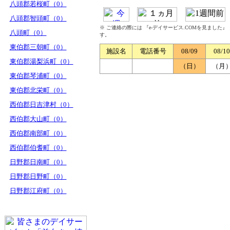
八頭郡若桜町（0）
八頭郡智頭町（0）
※ ご連絡の際には 『e-デイサービス.COMを見ました
八頭町（0）
す。
東伯郡三朝町（0）
施設名
電話番号
08/09
08/10
東伯郡湯梨浜町（0）
（日）
（月
東伯郡琴浦町（0）
東伯郡北栄町（0）
西伯郡日吉津村（0）
西伯郡大山町（0）
西伯郡南部町（0）
西伯郡伯耆町（0）
日野郡日南町（0）
日野郡日野町（0）
日野郡江府町（0）