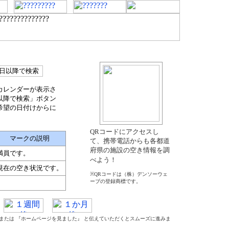
カレンダーが表示さ
以降で検索」ボタン
希望の日付けからに
QRコードにアクセスし
マークの説明
て、携帯電話からも各都道
府県の施設の空き情報を調
満員です。
べよう！
現在の空き状況です。
※QRコードは（株）デンソーウェ
ーブの登録商標です。
』 または 『ホームページを見ました』 と伝えていただくとスムーズに進みま