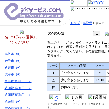
トップ
>
鳥取県
> 倉吉市
市町村を選択し
※
てください。
右
上の「←」ボタンをクリックするとミニ
れますので、希望の日付けを選択して「日
をクリックしてください。下の空室情報が
鳥取市（0）
変ります。
米子市（0）
マーク
マークの説明
マーク
倉吉市（0）
○
充分空きがあります。
×
境港市（0）
△
少し空きがあります。
1〜10
岩美郡岩美町（0）
休
お休みです。
八頭郡若桜町（0）
八頭郡智頭町（0）
八頭町（0）
※ ご連絡の際には 『e-デイサービス.COMを見ました
す。
東伯郡三朝町（0）