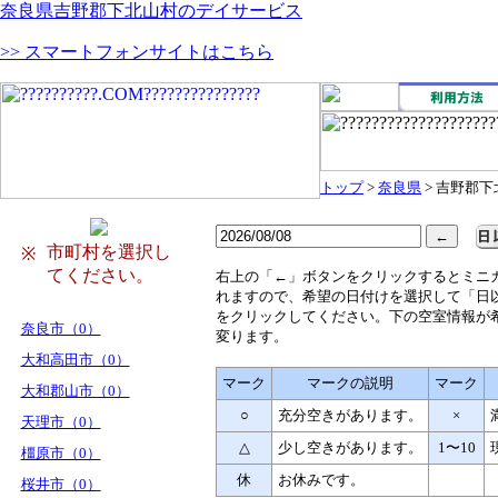
奈良県吉野郡下北山村のデイサービス
>> スマートフォンサイトはこちら
トップ
>
奈良県
> 吉野郡
市町村を選択し
※
てください。
右
上の「←」ボタンをクリックするとミニ
れますので、希望の日付けを選択して「日
をクリックしてください。下の空室情報が
奈良市（0）
変ります。
大和高田市（0）
マーク
マークの説明
マーク
大和郡山市（0）
○
充分空きがあります。
×
天理市（0）
△
少し空きがあります。
1〜10
橿原市（0）
休
お休みです。
桜井市（0）