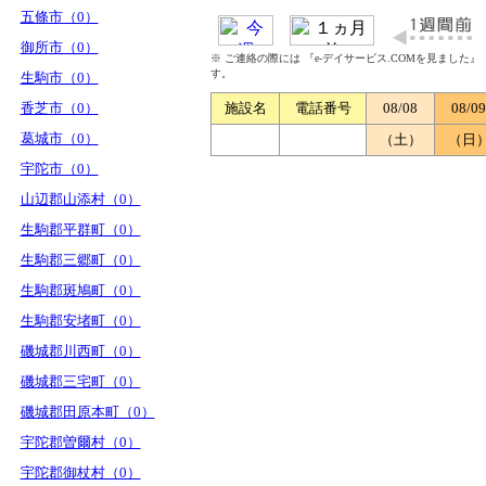
五條市（0）
御所市（0）
※ ご連絡の際には 『e-デイサービス.COMを見ました
す。
生駒市（0）
香芝市（0）
施設名
電話番号
08/08
08/09
葛城市（0）
（土）
（日
宇陀市（0）
山辺郡山添村（0）
生駒郡平群町（0）
生駒郡三郷町（0）
生駒郡斑鳩町（0）
生駒郡安堵町（0）
磯城郡川西町（0）
磯城郡三宅町（0）
磯城郡田原本町（0）
宇陀郡曽爾村（0）
宇陀郡御杖村（0）