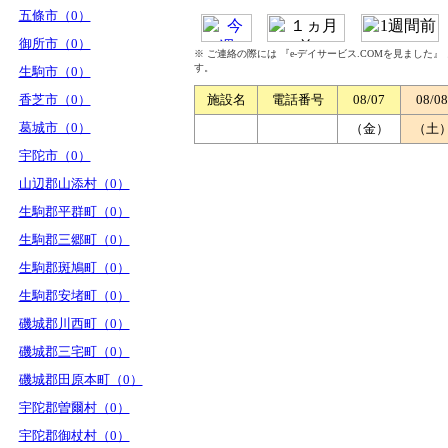
五條市（0）
御所市（0）
※ ご連絡の際には 『e-デイサービス.COMを見ました
す。
生駒市（0）
香芝市（0）
施設名
電話番号
08/07
08/08
葛城市（0）
（金）
（土
宇陀市（0）
山辺郡山添村（0）
生駒郡平群町（0）
生駒郡三郷町（0）
生駒郡斑鳩町（0）
生駒郡安堵町（0）
磯城郡川西町（0）
磯城郡三宅町（0）
磯城郡田原本町（0）
宇陀郡曽爾村（0）
宇陀郡御杖村（0）