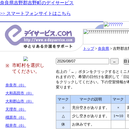
奈良県吉野郡吉野町のデイサービス
>> スマートフォンサイトはこちら
トップ
>
奈良県
> 吉野郡吉
市町村を選択し
※
てください。
右
上の「←」ボタンをクリックするとミニ
れますので、希望の日付けを選択して「日
をクリックしてください。下の空室情報が
奈良市（0）
変ります。
大和高田市（0）
マーク
マークの説明
マーク
大和郡山市（0）
○
充分空きがあります。
×
天理市（0）
△
少し空きがあります。
1〜10
橿原市（0）
休
お休みです。
桜井市（0）