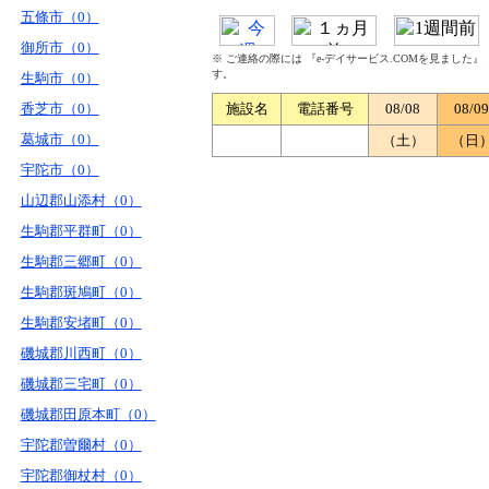
五條市（0）
御所市（0）
※ ご連絡の際には 『e-デイサービス.COMを見ました
す。
生駒市（0）
香芝市（0）
施設名
電話番号
08/08
08/09
葛城市（0）
（土）
（日
宇陀市（0）
山辺郡山添村（0）
生駒郡平群町（0）
生駒郡三郷町（0）
生駒郡斑鳩町（0）
生駒郡安堵町（0）
磯城郡川西町（0）
磯城郡三宅町（0）
磯城郡田原本町（0）
宇陀郡曽爾村（0）
宇陀郡御杖村（0）