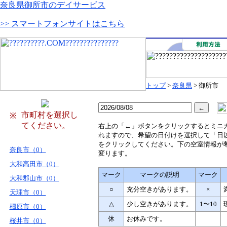
奈良県御所市のデイサービス
>> スマートフォンサイトはこちら
トップ
>
奈良県
> 御所市
市町村を選択し
※
てください。
右
上の「←」ボタンをクリックするとミニ
れますので、希望の日付けを選択して「日
をクリックしてください。下の空室情報が
奈良市（0）
変ります。
大和高田市（0）
マーク
マークの説明
マーク
大和郡山市（0）
○
充分空きがあります。
×
天理市（0）
△
少し空きがあります。
1〜10
橿原市（0）
休
お休みです。
桜井市（0）