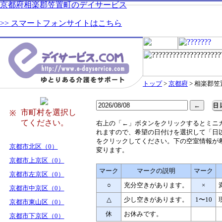
京都府相楽郡笠置町のデイサービス
>> スマートフォンサイトはこちら
トップ
>
京都府
> 相楽郡笠
市町村を選択し
※
てください。
右
上の「←」ボタンをクリックするとミニ
れますので、希望の日付けを選択して「日
をクリックしてください。下の空室情報が
京都市北区（0）
変ります。
京都市上京区（0）
マーク
マークの説明
マーク
京都市左京区（0）
○
充分空きがあります。
×
京都市中京区（0）
△
少し空きがあります。
1〜10
京都市東山区（0）
休
お休みです。
京都市下京区（0）