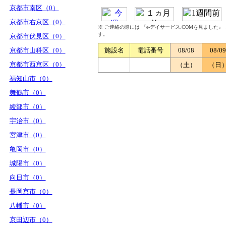
京都市南区（0）
京都市右京区（0）
※ ご連絡の際には 『e-デイサービス.COMを見ました
す。
京都市伏見区（0）
京都市山科区（0）
施設名
電話番号
08/08
08/09
京都市西京区（0）
（土）
（日
福知山市（0）
舞鶴市（0）
綾部市（0）
宇治市（0）
宮津市（0）
亀岡市（0）
城陽市（0）
向日市（0）
長岡京市（0）
八幡市（0）
京田辺市（0）