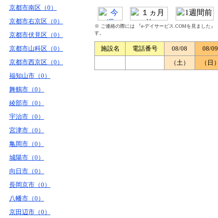
京都市南区（0）
京都市右京区（0）
※ ご連絡の際には 『e-デイサービス.COMを見ました
す。
京都市伏見区（0）
京都市山科区（0）
施設名
電話番号
08/08
08/09
京都市西京区（0）
（土）
（日
福知山市（0）
舞鶴市（0）
綾部市（0）
宇治市（0）
宮津市（0）
亀岡市（0）
城陽市（0）
向日市（0）
長岡京市（0）
八幡市（0）
京田辺市（0）