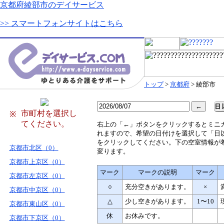
京都府綾部市のデイサービス
>> スマートフォンサイトはこちら
トップ
>
京都府
> 綾部市
市町村を選択し
※
てください。
右
上の「←」ボタンをクリックするとミニ
れますので、希望の日付けを選択して「日
をクリックしてください。下の空室情報が
京都市北区（0）
変ります。
京都市上京区（0）
マーク
マークの説明
マーク
京都市左京区（0）
○
充分空きがあります。
×
京都市中京区（0）
△
少し空きがあります。
1〜10
京都市東山区（0）
休
お休みです。
京都市下京区（0）