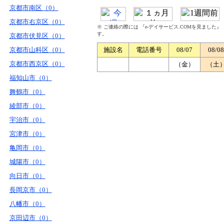
京都市南区（0）
京都市右京区（0）
※ ご連絡の際には 『e-デイサービス.COMを見ました
す。
京都市伏見区（0）
京都市山科区（0）
施設名
電話番号
08/07
08/08
京都市西京区（0）
（金）
（土
福知山市（0）
舞鶴市（0）
綾部市（0）
宇治市（0）
宮津市（0）
亀岡市（0）
城陽市（0）
向日市（0）
長岡京市（0）
八幡市（0）
京田辺市（0）