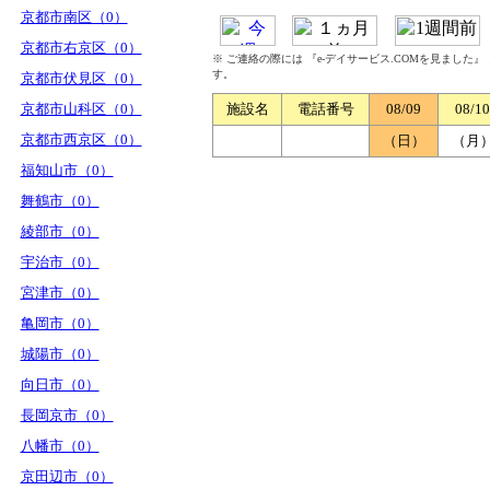
京都市南区（0）
京都市右京区（0）
※ ご連絡の際には 『e-デイサービス.COMを見ました
す。
京都市伏見区（0）
京都市山科区（0）
施設名
電話番号
08/09
08/10
京都市西京区（0）
（日）
（月
福知山市（0）
舞鶴市（0）
綾部市（0）
宇治市（0）
宮津市（0）
亀岡市（0）
城陽市（0）
向日市（0）
長岡京市（0）
八幡市（0）
京田辺市（0）