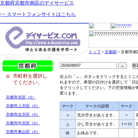
京都府京都市南区のデイサービス
>> スマートフォンサイトはこちら
トップ
>
京都府
> 京都市南
市町村を選択し
※
右
上の「←」ボタンをクリックするとミニ
てください。
れますので、希望の日付けを選択して「日
をクリックしてください。下の空室情報が
変ります。
京都市北区（0）
京都市上京区（0）
マーク
マークの説明
マーク
京都市左京区（0）
○
充分空きがあります。
×
京都市中京区（0）
△
少し空きがあります。
1〜10
京都市東山区（0）
休
お休みです。