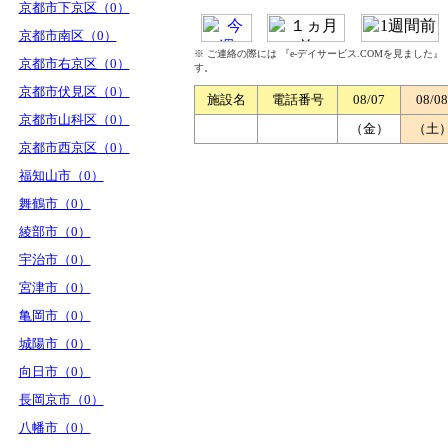
京都市下京区（0）
京都市南区（0）
※ ご連絡の際には 『e-デイサービス.COMを見ました
京都市右京区（0）
す。
京都市伏見区（0）
施設名
電話番号
08/07
08/08
京都市山科区（0）
（金）
（土
京都市西京区（0）
福知山市（0）
舞鶴市（0）
綾部市（0）
宇治市（0）
宮津市（0）
亀岡市（0）
城陽市（0）
向日市（0）
長岡京市（0）
八幡市（0）