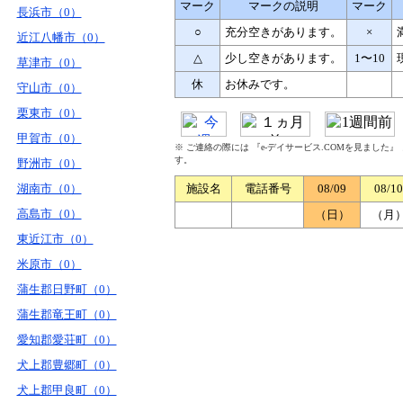
マーク
マークの説明
マーク
長浜市（0）
○
充分空きがあります。
×
近江八幡市（0）
△
少し空きがあります。
1〜10
草津市（0）
休
お休みです。
守山市（0）
栗東市（0）
甲賀市（0）
※ ご連絡の際には 『e-デイサービス.COMを見ました
す。
野洲市（0）
湖南市（0）
施設名
電話番号
08/09
08/10
高島市（0）
（日）
（月
東近江市（0）
米原市（0）
蒲生郡日野町（0）
蒲生郡竜王町（0）
愛知郡愛荘町（0）
犬上郡豊郷町（0）
犬上郡甲良町（0）