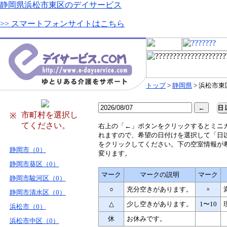
静岡県浜松市東区のデイサービス
>> スマートフォンサイトはこちら
トップ
>
静岡県
> 浜松市東
市町村を選択し
※
てください。
右
上の「←」ボタンをクリックするとミニ
れますので、希望の日付けを選択して「日
をクリックしてください。下の空室情報が
静岡市（0）
変ります。
静岡市葵区（0）
マーク
マークの説明
マーク
静岡市駿河区（0）
○
充分空きがあります。
×
静岡市清水区（0）
△
少し空きがあります。
1〜10
浜松市（0）
休
お休みです。
浜松市中区（0）