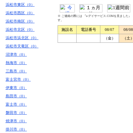
浜松市東区（0）
浜松市西区（0）
※ ご連絡の際には 『e-デイサービス.COMを見ました
す。
浜松市南区（0）
浜松市北区（0）
施設名
電話番号
08/07
08/08
浜松市浜北区（0）
（金）
（土
浜松市天竜区（0）
沼津市（0）
熱海市（0）
三島市（0）
富士宮市（0）
伊東市（0）
島田市（0）
富士市（0）
磐田市（0）
焼津市（0）
掛川市（0）