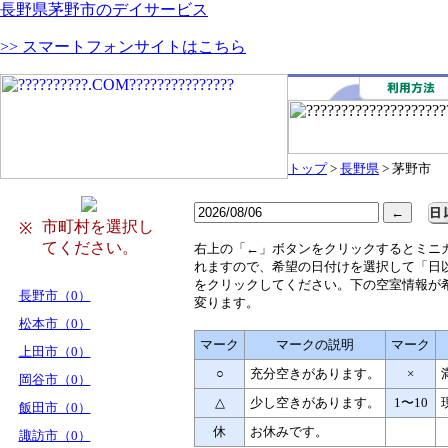
長野県茅野市のデイサービス
>> スマートフォンサイトはこちら
トップ
>
長野県
> 茅野市
市町村を選択し
※
てください。
右
上の「←」ボタンをクリックするとミニ
れますので、希望の日付けを選択して「日
をクリックしてください。下の空室情報が
長野市（0）
変ります。
松本市（0）
マーク
マークの説明
マーク
上田市（0）
○
充分空きがあります。
×
岡谷市（0）
△
少し空きがあります。
1〜10
飯田市（0）
休
お休みです。
諏訪市（0）