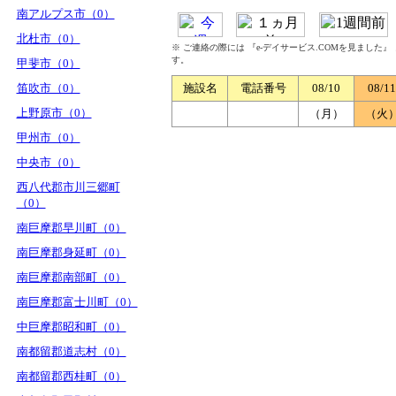
南アルプス市（0）
北杜市（0）
※ ご連絡の際には 『e-デイサービス.COMを見ました
す。
甲斐市（0）
笛吹市（0）
施設名
電話番号
08/10
08/11
上野原市（0）
（月）
（火
甲州市（0）
中央市（0）
西八代郡市川三郷町
（0）
南巨摩郡早川町（0）
南巨摩郡身延町（0）
南巨摩郡南部町（0）
南巨摩郡富士川町（0）
中巨摩郡昭和町（0）
南都留郡道志村（0）
南都留郡西桂町（0）