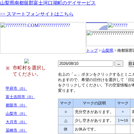
山梨県南都留郡富士河口湖町のデイサービス
>> スマートフォンサイトはこちら
トップ
>
山梨県
> 南都留
市町村を選択し
※
てください。
右
上の「←」ボタンをクリックするとミニ
れますので、希望の日付けを選択して「日
をクリックしてください。下の空室情報が
甲府市（0）
変ります。
富士吉田市（0）
マーク
マークの説明
マーク
都留市（0）
○
充分空きがあります。
×
山梨市（0）
△
少し空きがあります。
1〜10
大月市（0）
休
お休みです。
韮崎市（0）