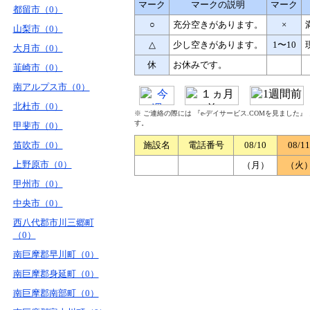
マーク
マークの説明
マーク
都留市（0）
○
充分空きがあります。
×
山梨市（0）
△
少し空きがあります。
1〜10
大月市（0）
休
お休みです。
韮崎市（0）
南アルプス市（0）
北杜市（0）
※ ご連絡の際には 『e-デイサービス.COMを見ました
す。
甲斐市（0）
笛吹市（0）
施設名
電話番号
08/10
08/11
上野原市（0）
（月）
（火
甲州市（0）
中央市（0）
西八代郡市川三郷町
（0）
南巨摩郡早川町（0）
南巨摩郡身延町（0）
南巨摩郡南部町（0）