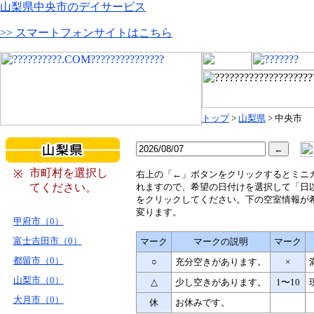
山梨県中央市のデイサービス
>> スマートフォンサイトはこちら
トップ
>
山梨県
> 中央市
市町村を選択し
※
右
上の「←」ボタンをクリックするとミニ
てください。
れますので、希望の日付けを選択して「日
をクリックしてください。下の空室情報が
変ります。
甲府市（0）
富士吉田市（0）
マーク
マークの説明
マーク
都留市（0）
○
充分空きがあります。
×
山梨市（0）
△
少し空きがあります。
1〜10
大月市（0）
休
お休みです。