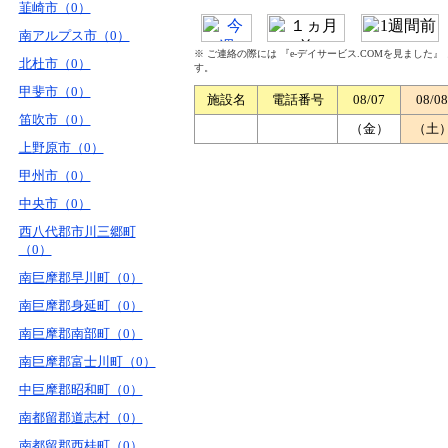
韮崎市（0）
南アルプス市（0）
※ ご連絡の際には 『e-デイサービス.COMを見ました
北杜市（0）
す。
甲斐市（0）
施設名
電話番号
08/07
08/08
笛吹市（0）
（金）
（土
上野原市（0）
甲州市（0）
中央市（0）
西八代郡市川三郷町
（0）
南巨摩郡早川町（0）
南巨摩郡身延町（0）
南巨摩郡南部町（0）
南巨摩郡富士川町（0）
中巨摩郡昭和町（0）
南都留郡道志村（0）
南都留郡西桂町（0）