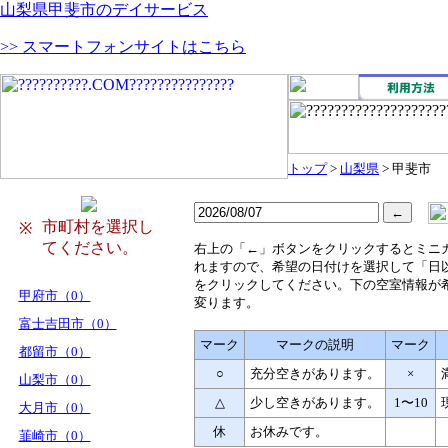
山梨県甲斐市のデイサービス
>> スマートフォンサイトはこちら
トップ
>
山梨県
> 甲斐市
市町村を選択し
※
てください。
右
上の「←」ボタンをクリックするとミニ
れますので、希望の日付けを選択して「日
をクリックしてください。下の空室情報が
甲府市（0）
変ります。
富士吉田市（0）
マーク
マークの説明
マーク
都留市（0）
○
充分空きがあります。
×
山梨市（0）
△
少し空きがあります。
1〜10
大月市（0）
休
お休みです。
韮崎市（0）