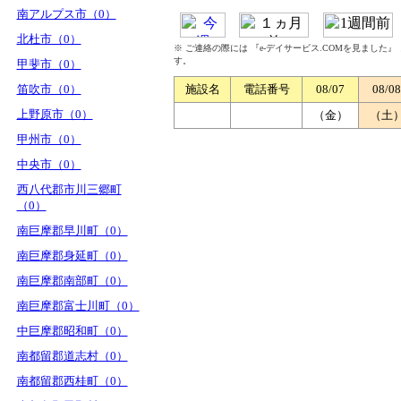
南アルプス市（0）
北杜市（0）
※ ご連絡の際には 『e-デイサービス.COMを見ました
す。
甲斐市（0）
笛吹市（0）
施設名
電話番号
08/07
08/08
上野原市（0）
（金）
（土
甲州市（0）
中央市（0）
西八代郡市川三郷町
（0）
南巨摩郡早川町（0）
南巨摩郡身延町（0）
南巨摩郡南部町（0）
南巨摩郡富士川町（0）
中巨摩郡昭和町（0）
南都留郡道志村（0）
南都留郡西桂町（0）