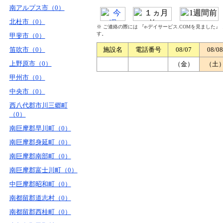
南アルプス市（0）
北杜市（0）
※ ご連絡の際には 『e-デイサービス.COMを見ました
す。
甲斐市（0）
笛吹市（0）
施設名
電話番号
08/07
08/08
上野原市（0）
（金）
（土
甲州市（0）
中央市（0）
西八代郡市川三郷町
（0）
南巨摩郡早川町（0）
南巨摩郡身延町（0）
南巨摩郡南部町（0）
南巨摩郡富士川町（0）
中巨摩郡昭和町（0）
南都留郡道志村（0）
南都留郡西桂町（0）