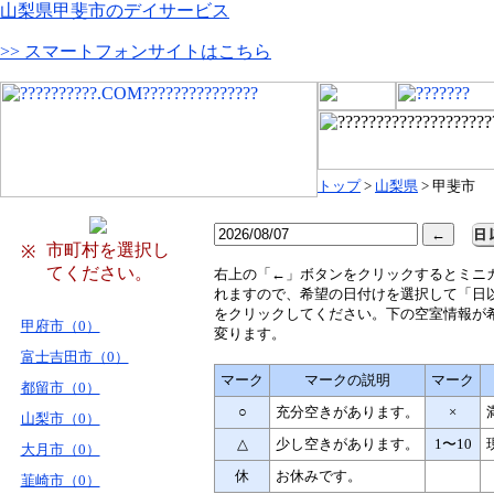
山梨県甲斐市のデイサービス
>> スマートフォンサイトはこちら
トップ
>
山梨県
> 甲斐市
市町村を選択し
※
てください。
右
上の「←」ボタンをクリックするとミニ
れますので、希望の日付けを選択して「日
をクリックしてください。下の空室情報が
甲府市（0）
変ります。
富士吉田市（0）
マーク
マークの説明
マーク
都留市（0）
○
充分空きがあります。
×
山梨市（0）
△
少し空きがあります。
1〜10
大月市（0）
休
お休みです。
韮崎市（0）