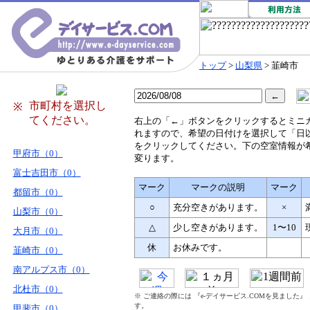
トップ
>
山梨県
> 韮崎市
市町村を選択し
※
てください。
右
上の「←」ボタンをクリックするとミニ
れますので、希望の日付けを選択して「日
をクリックしてください。下の空室情報が
甲府市（0）
変ります。
富士吉田市（0）
マーク
マークの説明
マーク
都留市（0）
○
充分空きがあります。
×
山梨市（0）
△
少し空きがあります。
1〜10
大月市（0）
休
お休みです。
韮崎市（0）
南アルプス市（0）
北杜市（0）
※ ご連絡の際には 『e-デイサービス.COMを見ました
す。
甲斐市（0）