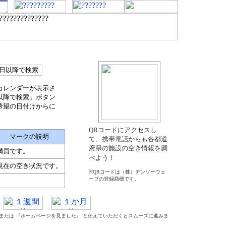
カレンダーが表示さ
以降で検索」ボタン
希望の日付けからに
QRコードにアクセスし
マークの説明
て、携帯電話からも各都道
府県の施設の空き情報を調
満員です。
べよう！
現在の空き状況です。
※QRコードは（株）デンソーウェ
ーブの登録商標です。
』 または 『ホームページを見ました』 と伝えていただくとスムーズに進みま