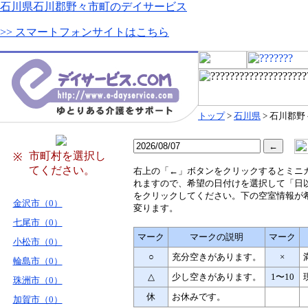
石川県石川郡野々市町のデイサービス
>> スマートフォンサイトはこちら
トップ
>
石川県
> 石川郡
市町村を選択し
※
てください。
右
上の「←」ボタンをクリックするとミニ
れますので、希望の日付けを選択して「日
をクリックしてください。下の空室情報が
金沢市（0）
変ります。
七尾市（0）
マーク
マークの説明
マーク
小松市（0）
○
充分空きがあります。
×
輪島市（0）
△
少し空きがあります。
1〜10
珠洲市（0）
休
お休みです。
加賀市（0）