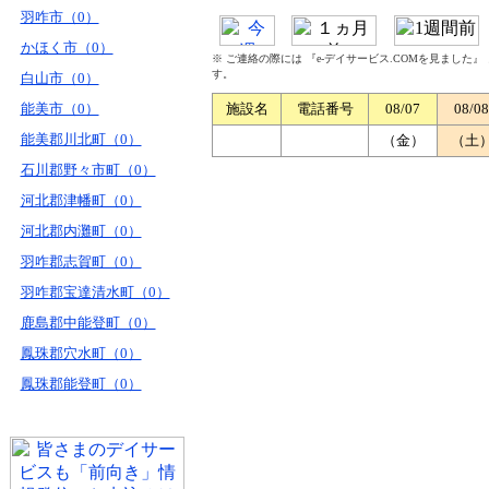
羽咋市（0）
かほく市（0）
※ ご連絡の際には 『e-デイサービス.COMを見ました
す。
白山市（0）
能美市（0）
施設名
電話番号
08/07
08/08
能美郡川北町（0）
（金）
（土
石川郡野々市町（0）
河北郡津幡町（0）
河北郡内灘町（0）
羽咋郡志賀町（0）
羽咋郡宝達清水町（0）
鹿島郡中能登町（0）
鳳珠郡穴水町（0）
鳳珠郡能登町（0）