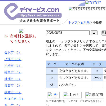
トップ
>
石川県
> 小松市
市町村を選択し
※
てください。
右
上の「←」ボタンをクリックするとミニ
れますので、希望の日付けを選択して「日
をクリックしてください。下の空室情報が
金沢市（0）
変ります。
七尾市（0）
マーク
マークの説明
マーク
小松市（0）
○
充分空きがあります。
×
輪島市（0）
△
少し空きがあります。
1〜10
珠洲市（0）
休
お休みです。
加賀市（0）
羽咋市（0）
かほく市（0）
※ ご連絡の際には 『e-デイサービス.COMを見ました
す。
白山市（0）